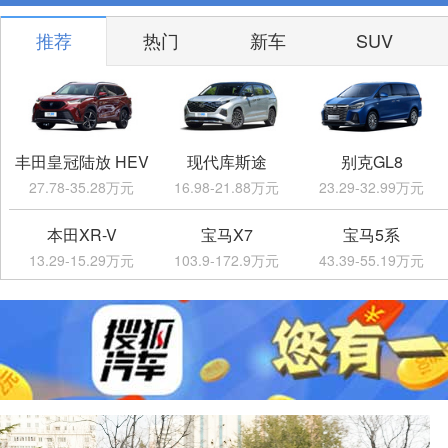
推荐
热门
新车
SUV
丰田皇冠陆放 HEV
现代库斯途
别克GL8
27.78-35.28万元
16.98-21.88万元
23.29-32.99万元
本田XR-V
宝马X7
宝马5系
13.29-15.29万元
103.9-172.9万元
43.39-55.19万元