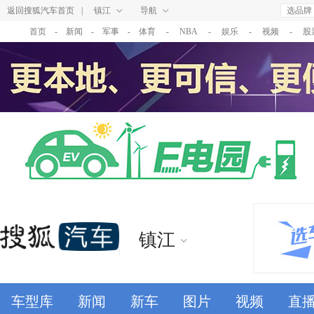
返回搜狐汽车首页
|
镇江
导航
选品牌
首页
-
新闻
-
军事
-
体育
-
NBA
-
娱乐
-
视频
-
股
镇江
车型库
新闻
新车
图片
视频
直