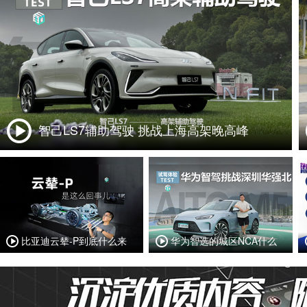
智己LS7辅助驾驶 挑战上海高架晚高峰
比亚迪云辇-P到底什么来
华为智选的城区NCA什么
头？
样？