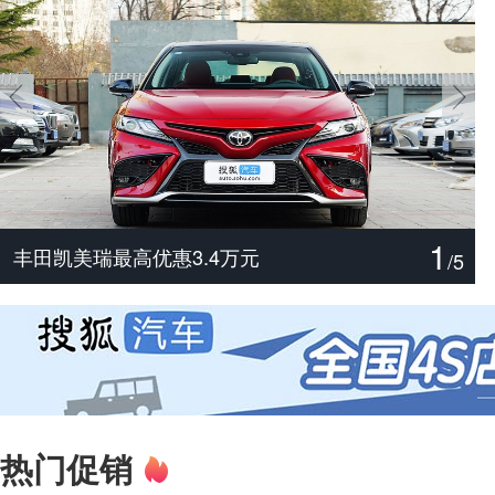
1
[新车相对论]点评尊界V800/V680
主打配置诚意 解读腾势Z9S
丰田汉兰达最高优惠3万元
捷豹XFL最高优惠19.48万元
宝马X3最高优惠3万元
丰田凯美瑞最高优惠3.4万元
/
5
热门促销