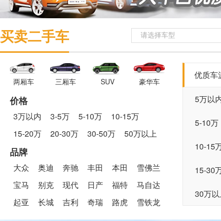
买卖二手车
请选择车型
优质车
两厢车
三厢车
SUV
豪华车
5万以
价格
3万以内
3-5万
5-10万
10-15万
5-10万
15-20万
20-30万
30-50万
50万以上
10-15
品牌
大众
奥迪
奔驰
丰田
本田
雪佛兰
15-30
宝马
别克
现代
日产
福特
马自达
30万以
起亚
长城
吉利
奇瑞
路虎
雪铁龙